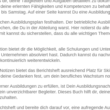
ir, deine Tätigkeiten und Aufgaben detailliert zu dokume
er deine erlernten Fähigkeiten und Kompetenzen zu beha
 bis Samstag. Auf einer Seite kannst Du eine Ausbildu
chen Ausbildungsplan festhalten. Der betriebliche Ausbil
hen, die Du in der Abteilung warst. Hier notierst du all
t kannst du sicherstellen, dass du alle wichtigen The
n bietet dir die Möglichkeit, alle Schulungen und Unte
Unternehmen absolviert hast. Dadurch kannst du nachve
ontinuierlich weiterentwickeln.
d Notizen bietet das Berichtsheft ausreichend Platz für
e deine Gedanken fest, um dein berufliches Wachstum no
ner Ausbildungen zu erfüllen, ist Dein Ausbildungsnachwe
n unverzichtbarer Begleiter. Dieses Buch hilft dir, dein
zuhalten.
ichtsheft und bereite dich darauf vor, eine aufregende A